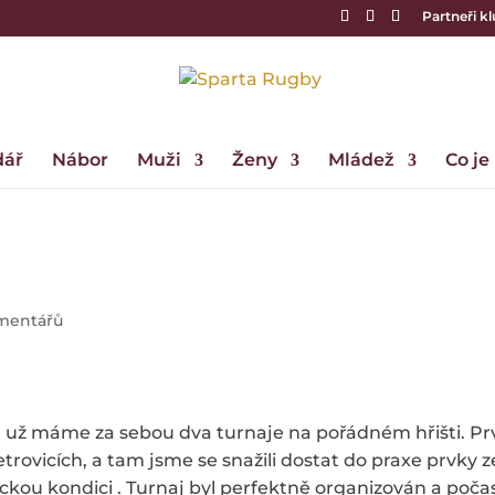
Partneři k
dář
Nábor
Muži
Ženy
Mládež
Co je
mentářů
 a už máme za sebou dva turnaje na pořádném hřišti. Pr
trovicích, a tam jsme se snažili dostat do praxe prvky z
ickou kondici . Turnaj byl perfektně organizován a poča