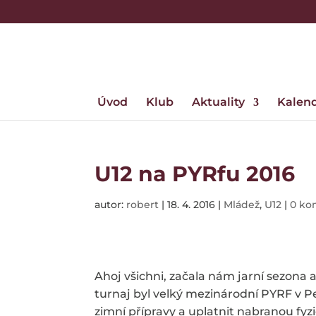
Úvod
Klub
Aktuality
Kalen
U12 na PYRfu 2016
autor:
robert
|
18. 4. 2016
|
Mládež
,
U12
|
0 ko
Ahoj všichni, začala nám jarní sezona
turnaj byl velký mezinárodní PYRF v Pe
zimní přípravy a uplatnit nabranou fyz