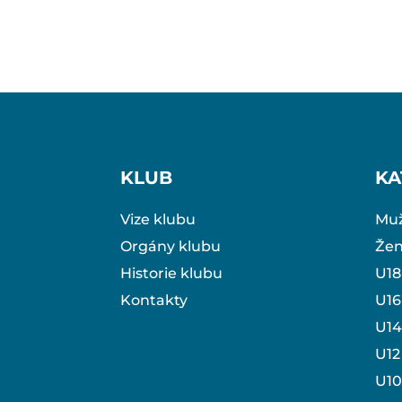
KLUB
KA
Vize klubu
Muž
Orgány klubu
Že
Historie klubu
U18
Kontakty
U16
U14
U12
U10