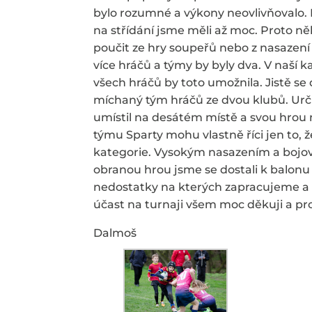
bylo rozumné a výkony neovlivňovalo.
na střídání jsme měli až moc. Proto někte
poučit ze hry soupeřů nebo z nasazení 
více hráčů a týmy by byly dva. V naší k
všech hráčů by toto umožnila. Jistě se
míchaný tým hráčů ze dvou klubů. Urči
umístil na desátém místě a svou hrou 
týmu Sparty mohu vlastně říci jen to, 
kategorie. Vysokým nasazením a bojov
obranou hrou jsme se dostali k balonu a
nedostatky na kterých zapracujeme a 
účast na turnaji všem moc děkuji a pro
Dalmoš