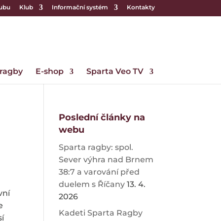
lubu
Klub
Informační systém
Kontakty
 ragby
E-shop
Sparta Veo TV
Poslední články na
webu
Sparta ragby: spol.
Sever výhra nad Brnem
38:7 a varování před
duelem s Říčany
13. 4.
vní
2026
e
Kadeti Sparta Ragby
sí