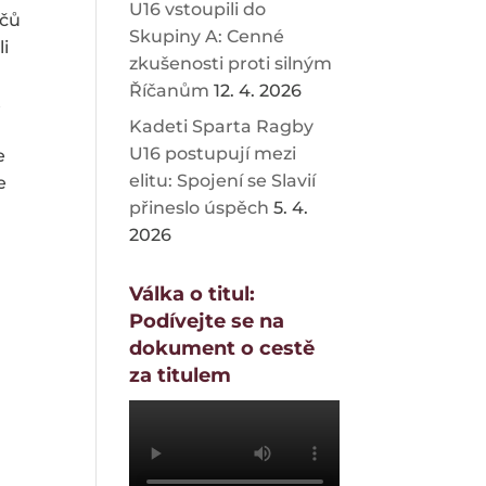
U16 vstoupili do
áčů
Skupiny A: Cenné
li
zkušenosti proti silným
Říčanům
12. 4. 2026
t
Kadeti Sparta Ragby
U16 postupují mezi
e
elitu: Spojení se Slavií
e
přineslo úspěch
5. 4.
2026
Válka o titul:
Podívejte se na
dokument o cestě
za titulem