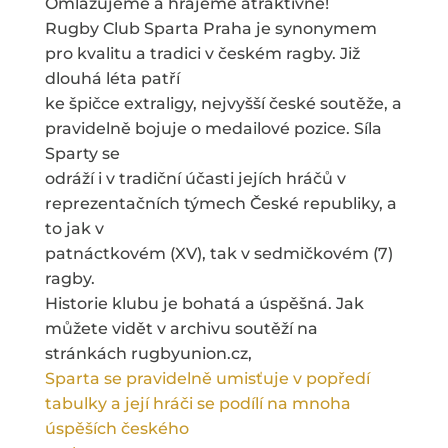
Omlazujeme a hrajeme atraktivně!
Rugby Club Sparta Praha je synonymem
pro kvalitu a tradici v českém ragby. Již
dlouhá léta patří
ke špičce extraligy, nejvyšší české soutěže, a
pravidelně bojuje o medailové pozice. Síla
Sparty se
odráží i v tradiční účasti jejích hráčů v
reprezentačních týmech České republiky, a
to jak v
patnáctkovém (XV), tak v sedmičkovém (7)
ragby.
Historie klubu je bohatá a úspěšná. Jak
můžete vidět v archivu soutěží na
stránkách rugbyunion.cz,
Sparta se pravidelně umisťuje v popředí
tabulky a její hráči se podílí na mnoha
úspěších českého