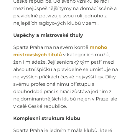
České republice. Od svého vzniku se řadí
mezi nejúspěšnější týmy na domácí scéně a
pravidelně potvrzuje svou roli jednoho z
nejlepších ragbyových klubů v zemi.
Úspěchy a mistrovské tituly
Sparta Praha má na svém kontě
mnoho
mistrovských titulů
v kategoriích mužů,
žen i mládeže. Její seniorský tým patří mezi
absolutní špičku a pravidelně se umisťuje na
nejvyšších příčkách české nejvyšší ligy. Díky
svému profesionálnímu přístupu a
dlouhodobé práci s hráči zůstává jedním z
nejdominantnějších klubů nejen v Praze, ale
v celé České republice.
Komplexní struktura klubu
Sparta Praha je jedním z mála klubů, které