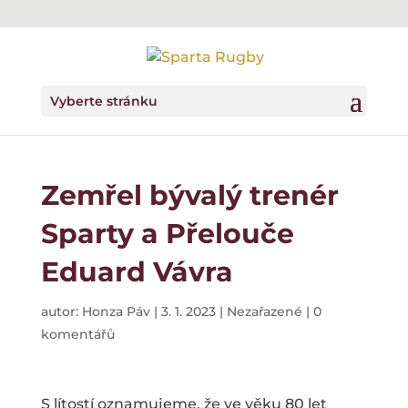
Vyberte stránku
Zemřel bývalý trenér
Sparty a Přelouče
Eduard Vávra
autor:
Honza Páv
|
3. 1. 2023
|
Nezařazené
|
0
komentářů
S lítostí oznamujeme, že ve věku 80 let