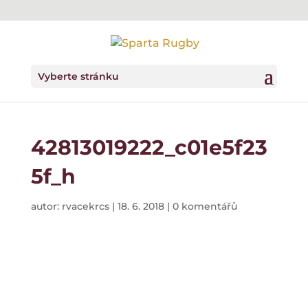
Vyberte stránku
42813019222_c01e5f23
5f_h
autor:
rvacekrcs
|
18. 6. 2018
|
0 komentářů