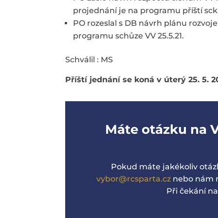
projednání je na programu příští sck
PO rozeslal s DB návrh plánu rozvoje
programu schůze VV 25.5.21.
Schválil : MS
Příští jednání se koná v úterý 25. 5. 
Máte otázku na 
Pokud máte jakékoliv otáz
vybor@rcsparta.cz
nebo nám na
Při čekání n