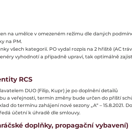
a žen na umělce v omezeném režimu dle daných podmín
nky na PM.
y všech kategorií. PO vydal rozpis na 2 hřiště (AC tráv
néry vyhodnotí a případně upraví, tak optimálně zajisti
entity RCS
davatelem DUO (Filip, Kupr) je po doplnění detailů
ubu a veřejnosti, termín změny bude určen do příští sch
klad do termínu zahájení nové sezony „A“ – 15.8.2021. D
edá účetní k úhradě dle smlouvy.
 hráčské doplňky, propagační vybavení)