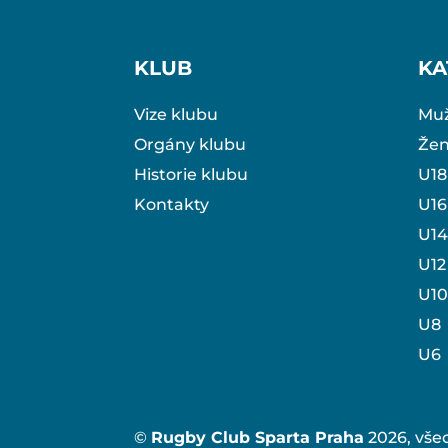
KLUB
KA
Vize klubu
Muž
Orgány klubu
Že
Historie klubu
U18
Kontakty
U16
U14
U12
U10
U8
U6
©
Rugby Club Sparta Praha
2026, vše