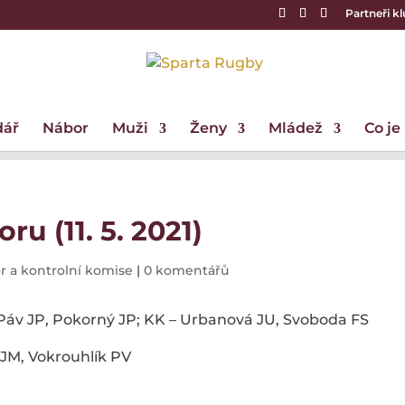
Partneři k
dář
Nábor
Muži
Ženy
Mládež
Co je
ru (11. 5. 2021)
 a kontrolní komise
|
0 komentářů
 Páv JP, Pokorný JP; KK – Urbanová JU, Svoboda FS
 JM, Vokrouhlík PV