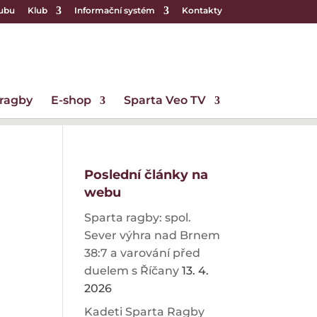
lubu
Klub
Informační systém
Kontakty
 ragby
E-shop
Sparta Veo TV
Poslední články na
webu
Sparta ragby: spol.
Sever výhra nad Brnem
38:7 a varování před
duelem s Říčany
13. 4.
2026
Kadeti Sparta Ragby