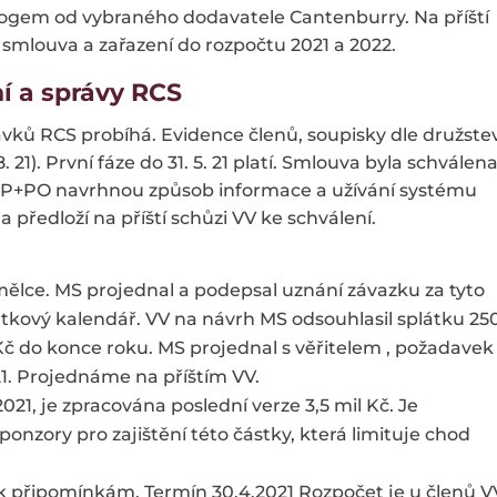
 logem od vybraného dodavatele Cantenburry. Na příští
smlouva a zařazení do rozpočtu 2021 a 2022.
ní a správy RCS
vků RCS probíhá. Evidence členů, soupisky dle družstev
 21). První fáze do 31. 5. 21 platí. Smlouva byla schválen
JP+PO navrhnou způsob informace a užívání systému
předloží na příští schůzi VV ke schválení.
lce. MS projednal a podepsal uznání závazku za tyto
látkový kalendář. VV na návrh MS odsouhlasil splátku 25
s. Kč do konce roku. MS projednal s věřitelem , požadavek
1. Projednáme na příštím VV.
021, je zpracována poslední verze 3,5 mil Kč. Je
onzory pro zajištění této částky, která limituje chod
k připomínkám. Termín 30.4.2021 Rozpočet je u členů V