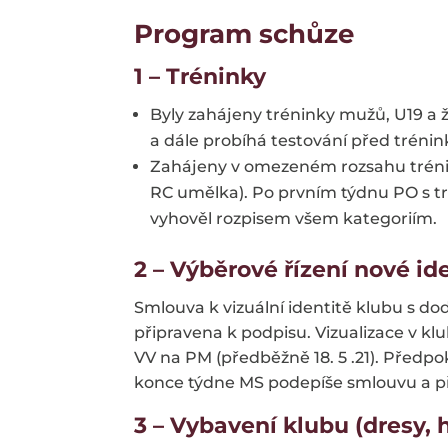
Program schůze
1 – Tréninky
Byly zahájeny tréninky mužů, U19 
a dále probíhá testování před tréni
Zahájeny v omezeném rozsahu trénink
RC umělka). Po prvním týdnu PO s tre
vyhověl rozpisem všem kategoriím.
2 – Výběrové řízení nové id
Smlouva k vizuální identitě klubu s do
připravena k podpisu. Vizualizace v kl
VV na PM (předběžně 18. 5 .21). Předpo
konce týdne MS podepíše smlouvu a př
3 – Vybavení klubu (dresy,