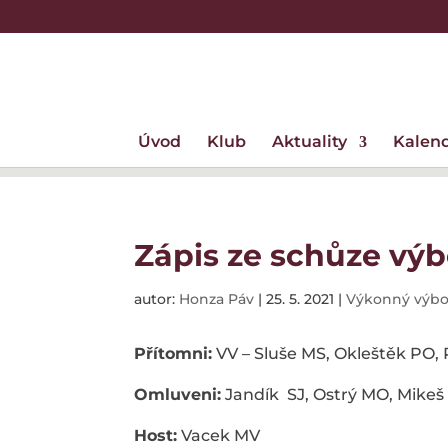
Úvod
Klub
Aktuality
Kalen
Zápis ze schůze výbo
autor:
Honza Páv
|
25. 5. 2021
|
Výkonný výbor
Přítomni:
VV – Sluše MS, Okleštěk PO,
Omluveni:
Jandík SJ, Ostrý MO, Mikeš
Host:
Vacek MV