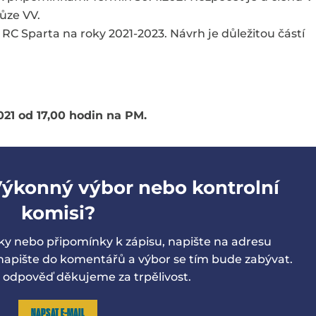
ůze VV.
 RC Sparta na roky 2021-2023. Návrh je důležitou částí
2021 od 17,00 hodin na PM.
Výkonný výbor nebo kontrolní
komisi?
ky nebo připomínky k zápisu, napište na adresu
pište do komentářů a výbor se tím bude zabývat.
a odpověď děkujeme za trpělivost.
NAPSAT E-MAIL