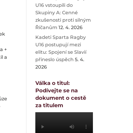
U16 vstoupili do
Skupiny A: Cenné
zkušenosti proti silným
Říčanům
12. 4. 2026
ek
Kadeti Sparta Ragby
U16 postupují mezi
a +
elitu: Spojení se Slavií
l a
přineslo úspěch
5. 4.
2026
Válka o titul:
Podívejte se na
dokument o cestě
ůze
za titulem
o