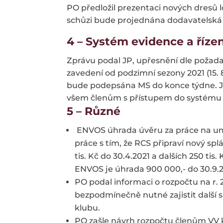
PO předložil prezentaci nových dresů
schůzi bude projednána dodavatelská 
4 – Systém evidence a říze
Zprávu podal JP, upřesnění dle požada
zavedení od podzimní sezony 2021 (15. 8.
bude podepsána MS do konce týdne. 
všem členům s přístupem do systému a 
5 – Různé
ENVOS úhrada úvěru za práce na umě
práce s tím, že RCS připraví nový sp
tis. Kč do 30.4.2021 a dalších 250 ti
ENVOS je úhrada 900 000,- do 30.9.2
PO podal informaci o rozpočtu na r. 2
bezpodmínečně nutné zajistit další sp
klubu.
PO zašle návrh rozpočtu členům VV 