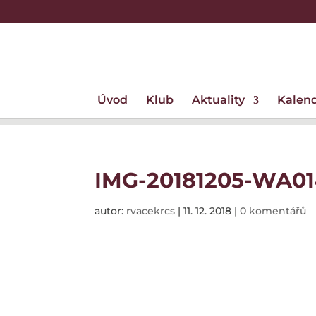
Úvod
Klub
Aktuality
Kalen
IMG-20181205-WA0
autor:
rvacekrcs
|
11. 12. 2018
|
0 komentářů