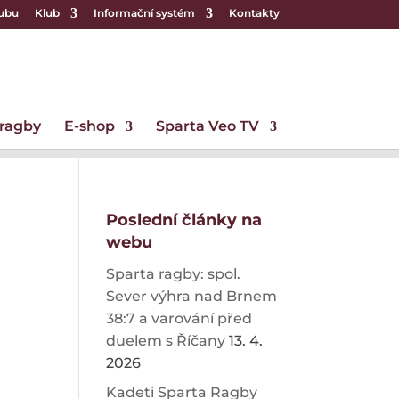
lubu
Klub
Informační systém
Kontakty
 ragby
E-shop
Sparta Veo TV
Poslední články na
webu
Sparta ragby: spol.
Sever výhra nad Brnem
38:7 a varování před
duelem s Říčany
13. 4.
2026
Kadeti Sparta Ragby