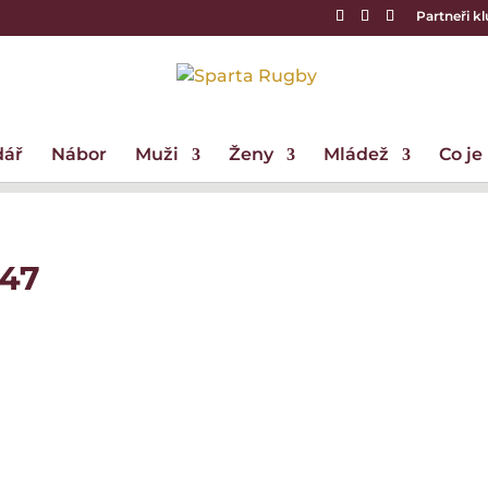
Partneři k
dář
Nábor
Muži
Ženy
Mládež
Co je
147