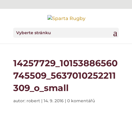
Vyberte stránku
14257729_10153886560
745509_5637010252211
309_o_small
autor:
robert
|
14. 9. 2016
|
0 komentářů