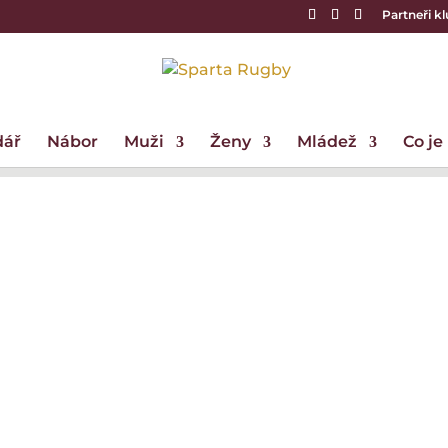
Partneři k
dář
Nábor
Muži
Ženy
Mládež
Co je