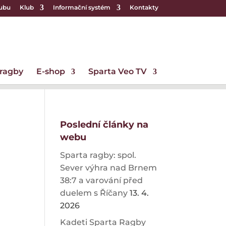
lubu
Klub
Informační systém
Kontakty
 ragby
E-shop
Sparta Veo TV
Poslední články na
webu
Sparta ragby: spol.
Sever výhra nad Brnem
38:7 a varování před
duelem s Říčany
13. 4.
2026
Kadeti Sparta Ragby