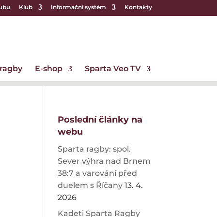
lubu
Klub
Informační systém
Kontakty
 ragby
E-shop
Sparta Veo TV
Poslední články na
webu
Sparta ragby: spol.
Sever výhra nad Brnem
38:7 a varování před
duelem s Říčany
13. 4.
2026
Kadeti Sparta Ragby