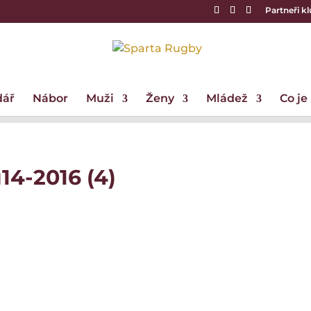
Partneři k
dář
Nábor
Muži
Ženy
Mládež
Co je
14-2016 (4)