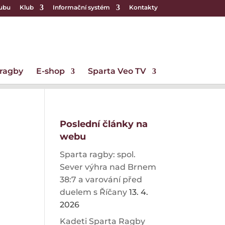
lubu
Klub
Informační systém
Kontakty
 ragby
E-shop
Sparta Veo TV
Poslední články na
webu
Sparta ragby: spol.
Sever výhra nad Brnem
38:7 a varování před
duelem s Říčany
13. 4.
2026
Kadeti Sparta Ragby