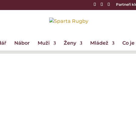
Partneři k
dář
Nábor
Muži
Ženy
Mládež
Co je