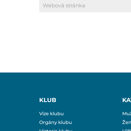
KLUB
KA
Vize klubu
Muž
Orgány klubu
Že