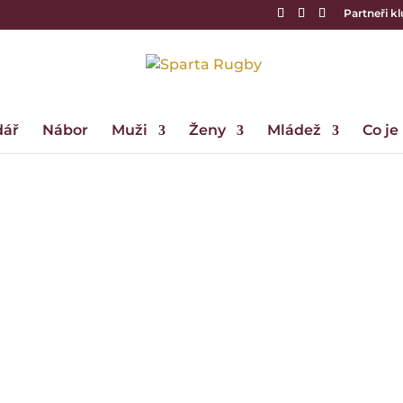
Partneři k
dář
Nábor
Muži
Ženy
Mládež
Co je