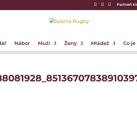
Partneři k
dář
Nábor
Muži
Ženy
Mládež
Co je
688081928_8513670783891039