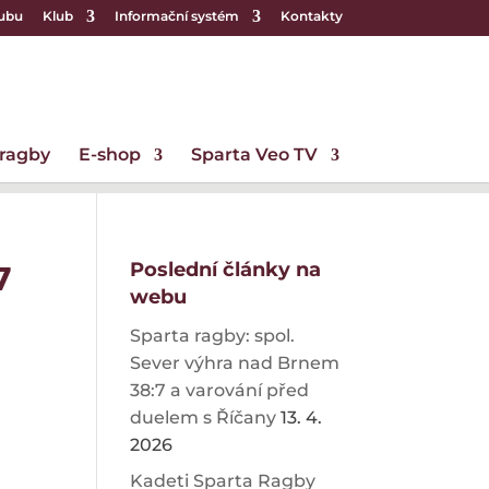
lubu
Klub
Informační systém
Kontakty
 ragby
E-shop
Sparta Veo TV
Poslední články na
7
webu
Sparta ragby: spol.
Sever výhra nad Brnem
38:7 a varování před
duelem s Říčany
13. 4.
2026
Kadeti Sparta Ragby