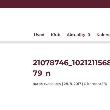
Úvod
Klub
Aktuality
Kalen
21078746_10212115
79_n
autor:
rvacekrcs
|
28. 8. 2017
|
0 komentářů