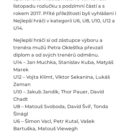
listopadu rozlučku s podzimní částí a s
rokem 2017. Přité příležitosti byli vyhlášeni i
Nejlepší hráči v kategorii U6, U8, U10, U12 a
U14.
Nejlepší hráči si od zástupce výboru a
trenéra mužů Petra Oklešťka převzali
diplom a od svých trenérů odměnu.
U14 – Jan Muchka, Stanislav Kuba, Matyáš
Marek
U12 – Vojta Klimt, Viktor Sekanina, Lukáš
Zeman
U10 – Jakub Jandík, Thor Pauer, David
Chadt
U8 – Matouš Svoboda, David Švíř, Tonda
Šinágl
U6 – Šimon Vacl, Petr Kutal, Vašek
Bartuška, Matouš Viewegh