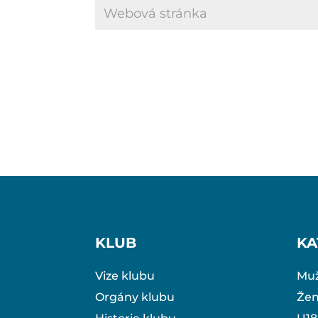
KLUB
KA
Vize klubu
Muž
Orgány klubu
Že