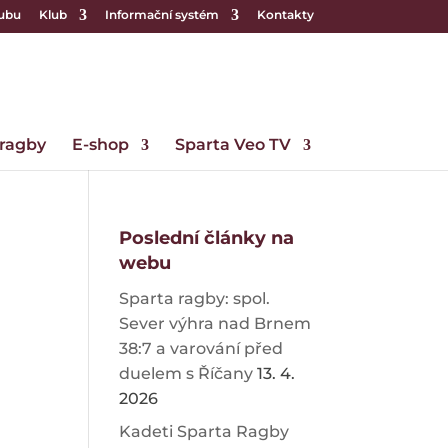
lubu
Klub
Informační systém
Kontakty
 ragby
E-shop
Sparta Veo TV
Poslední články na
webu
Sparta ragby: spol.
Sever výhra nad Brnem
38:7 a varování před
duelem s Říčany
13. 4.
2026
Kadeti Sparta Ragby