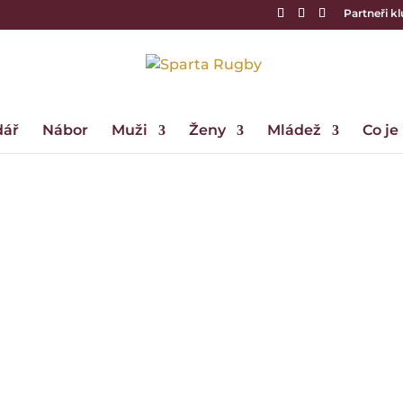
Partneři k
dář
Nábor
Muži
Ženy
Mládež
Co je