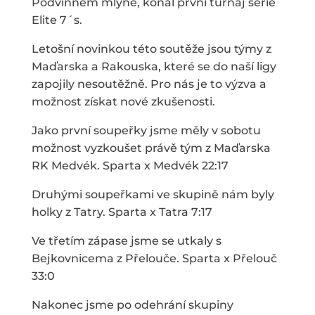
Podvinném mlýně, konal první turnaj série
Elite 7´s.
Letošní novinkou této soutěže jsou týmy z
Maďarska a Rakouska, které se do naší ligy
zapojily nesoutěžně. Pro nás je to výzva a
možnost získat nové zkušenosti.
Jako první soupeřky jsme měly v sobotu
možnost vyzkoušet právě tým z Maďarska
RK Medvék. Sparta x Medvék 22:17
Druhými soupeřkami ve skupině nám byly
holky z Tatry. Sparta x Tatra 7:17
Ve třetím zápase jsme se utkaly s
Bejkovnicema z Přelouče. Sparta x Přelouč
33:0
Nakonec jsme po odehrání skupiny