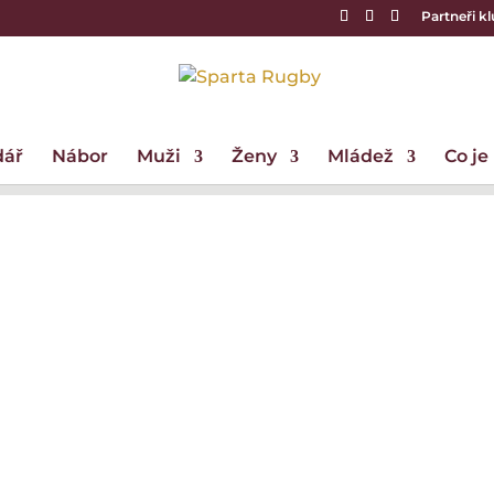
Partneři k
dář
Nábor
Muži
Ženy
Mládež
Co je