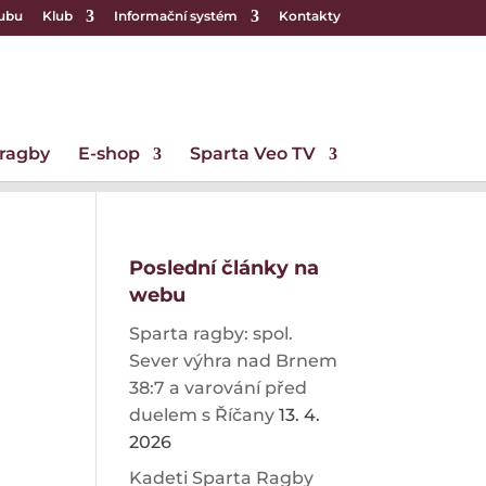
lubu
Klub
Informační systém
Kontakty
 ragby
E-shop
Sparta Veo TV
Poslední články na
webu
Sparta ragby: spol.
Sever výhra nad Brnem
38:7 a varování před
duelem s Říčany
13. 4.
2026
Kadeti Sparta Ragby