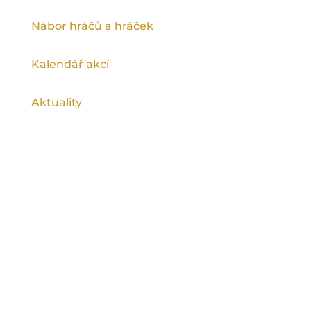
Nábor hráčů a hráček
Kalendář akcí
Aktuality
Ragby na spartě podporuje Magistrát
hlavního města Prahy a Městská část Praha
9.
©
Rugby Club Sparta Praha
2026, všechna
práva vyhrazena