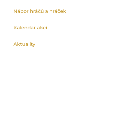
Nábor hráčů a hráček
Kalendář akcí
Aktuality
Ragby na spartě podporuje Magistrát
hlavního města Prahy a Městská část Praha
9.
©
Rugby Club Sparta Praha
2026, všechna
práva vyhrazena