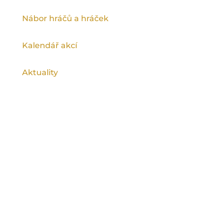
Nábor hráčů a hráček
Kalendář akcí
Aktuality
Ragby na spartě podporuje Magistrát
hlavního města Prahy a Městská část Praha
9.
©
Rugby Club Sparta Praha
2026, všechna
práva vyhrazena