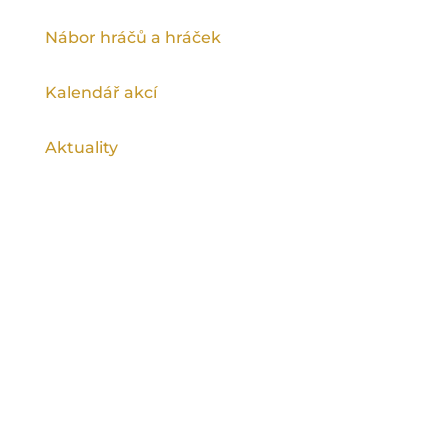
Nábor hráčů a hráček
Kalendář akcí
Aktuality
Ragby na spartě podporuje Magistrát
hlavního města Prahy a Městská část Praha
9.
©
Rugby Club Sparta Praha
2026, všechna
práva vyhrazena