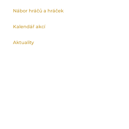
Nábor hráčů a hráček
Kalendář akcí
Aktuality
Ragby na spartě podporuje Magistrát
hlavního města Prahy a Městská část Praha
9.
©
Rugby Club Sparta Praha
2026, všechna
práva vyhrazena