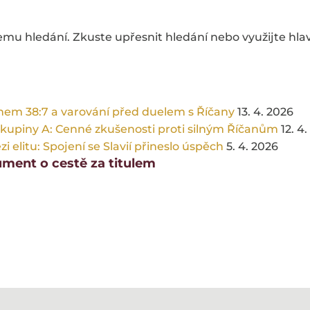
šemu hledání. Zkuste upřesnit hledání nebo využijte hl
rnem 38:7 a varování před duelem s Říčany
13. 4. 2026
Skupiny A: Cenné zkušenosti proti silným Říčanům
12. 4
 elitu: Spojení se Slavií přineslo úspěch
5. 4. 2026
kument o cestě za titulem