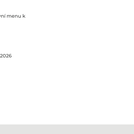
avní menu k
. 2026