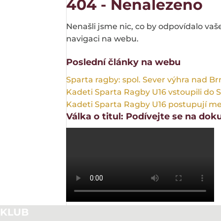
404 - Nenalezeno
Nenašli jsme nic, co by odpovídalo va
navigaci na webu.
Poslední články na webu
Sparta ragby: spol. Sever výhra nad B
Kadeti Sparta Ragby U16 vstoupili do 
Kadeti Sparta Ragby U16 postupují mezi
Válka o titul: Podívejte se na do
KLUB