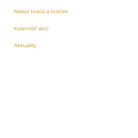
Nábor hráčů a hráček
Kalendář akcí
Aktuality
Ragby na spartě podporuje Magistrát
hlavního města Prahy a Městská část Praha
9.
©
Rugby Club Sparta Praha
2026, všechna
práva vyhrazena