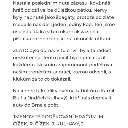
Nastala poslední minuta zápasu, když náš
hráč položil velice důležitou pětku. Nervy
byly napnuté jako špagáty, protože od zlaté
medaile nás dělil jeden jediný kop. Ten jsme
úspěšně dali a v ten okamžik zazněla
píšťalka rozhodčího, která ukončila utkání.
ZLATO bylo doma. V tu chvíli byla ta radost
neskutečná. Tento pocit bych přála zažít
každému. Nesmím zapomenout poděkovat
našim trenérům za práci, kterou odvedli, a
klukům za to co dokázali.
Na konec také díky dvěma tatínkům (Kamil
Rulf a Jindřich Kulhavý), kteří nás dopravili
auty do Brna a zpět.
JMENOVITÉ PODĚKOVÁNÍ HRÁČŮM: M.
ČÍŽEK, R. ČÍŽEK, J. KULHAVÝ, J.