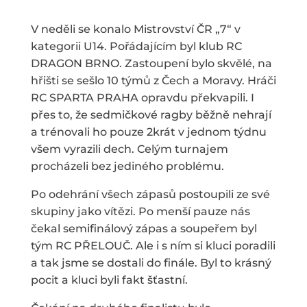
V neděli se konalo Mistrovství ČR „7“ v
kategorii U14. Pořádajícím byl klub RC
DRAGON BRNO. Zastoupení bylo skvělé, na
hřišti se sešlo 10 týmů z Čech a Moravy. Hráči
RC SPARTA PRAHA opravdu překvapili. I
přes to, že sedmičkové ragby běžně nehrají
a trénovali ho pouze 2krát v jednom týdnu
všem vyrazili dech. Celým turnajem
procházeli bez jediného problému.
Po odehrání všech zápasů postoupili ze své
skupiny jako vítězi. Po menší pauze nás
čekal semifinálový zápas a soupeřem byl
tým RC PŘELOUČ. Ale i s ním si kluci poradili
a tak jsme se dostali do finále. Byl to krásný
pocit a kluci byli fakt šťastní.