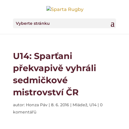
Vyberte stránku
U14: Sparťani
překvapivě vyhráli
sedmičkové
mistrovství ČR
autor:
Honza Páv
|
8. 6. 2016
|
Mládež
,
U14
|
0
komentářů