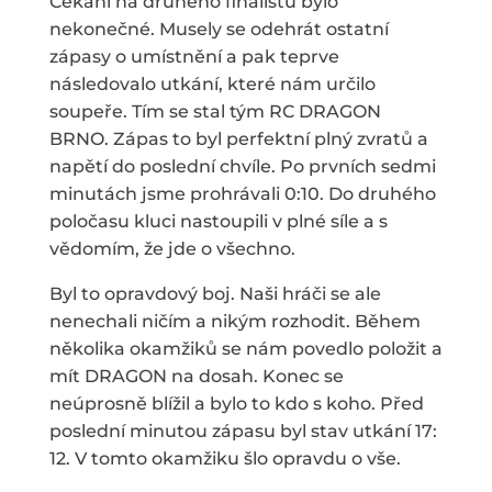
Čekání na druhého finalistu bylo
nekonečné. Musely se odehrát ostatní
zápasy o umístnění a pak teprve
následovalo utkání, které nám určilo
soupeře. Tím se stal tým RC DRAGON
BRNO. Zápas to byl perfektní plný zvratů a
napětí do poslední chvíle. Po prvních sedmi
minutách jsme prohrávali 0:10. Do druhého
poločasu kluci nastoupili v plné síle a s
vědomím, že jde o všechno.
Byl to opravdový boj. Naši hráči se ale
nenechali ničím a nikým rozhodit. Během
několika okamžiků se nám povedlo položit a
mít DRAGON na dosah. Konec se
neúprosně blížil a bylo to kdo s koho. Před
poslední minutou zápasu byl stav utkání 17:
12. V tomto okamžiku šlo opravdu o vše.