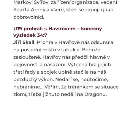
Markovi Švířovi za řízení organizace, vedení
Sparta Areny a všem, kteří se zapojili jako
dobrovolníci.
U19 prohráli s Havířovem – konečný
výsledek 34:7
Jiří Skall
: Prohra v Havířově nás odsunula
na poslední místo v tabulce. Bohužel
zaslouženě. Havířov nás předčil hlavně v
bojovnosti a nasazení. Výtečná hra jejich
třetí řady a spojek úplně stačila na náš
bezduchý výkon. Nedaří se, neútočíme,
nebráníme… Věřím, že tréninkem se situace
zlomí, třeba již tuto neděli na Dragonu.