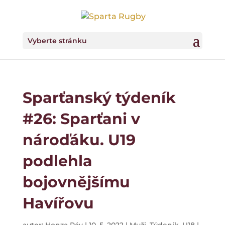
Vyberte stránku
Sparťanský týdeník
#26: Sparťani v
nároďáku. U19
podlehla
bojovnějšímu
Havířovu