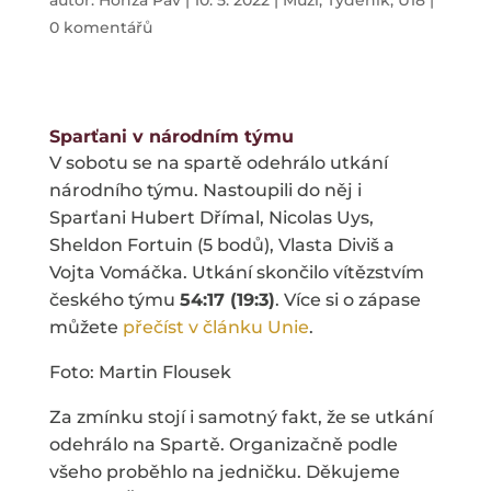
autor:
Honza Páv
|
10. 5. 2022
|
Muži
,
Týdeník
,
U18
|
0 komentářů
Sparťani v národním týmu
V sobotu se na spartě odehrálo utkání
národního týmu. Nastoupili do něj i
Sparťani Hubert Dřímal, Nicolas Uys,
Sheldon Fortuin (5 bodů), Vlasta Diviš a
Vojta Vomáčka. Utkání skončilo vítězstvím
českého týmu
54:17 (19:3)
. Více si o zápase
můžete
přečíst v článku Unie
.
Foto: Martin Flousek
Za zmínku stojí i samotný fakt, že se utkání
odehrálo na Spartě. Organizačně podle
všeho proběhlo na jedničku. Děkujeme