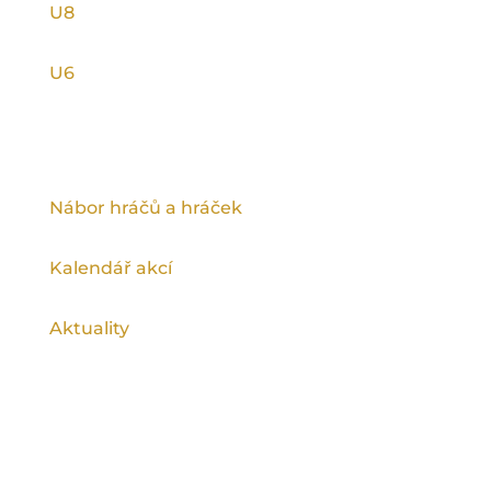
U8
U6
INFORMACE
Nábor hráčů a hráček
Kalendář akcí
Aktuality
Ragby na spartě podporuje Magistrát
hlavního města Prahy a Městská část Praha
9.