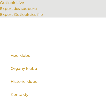
Outlook Live
Export .ics souboru
Export Outlook .ics file
KLUB
Vize klubu
Orgány klubu
Historie klubu
Kontakty