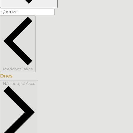
Předchozí
Akce
Dnes
Následující
Akce