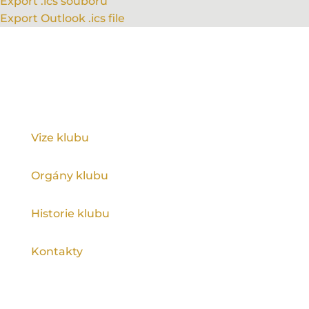
Export .ics souboru
Export Outlook .ics file
KLUB
Vize klubu
Orgány klubu
Historie klubu
Kontakty
KATEGORIE