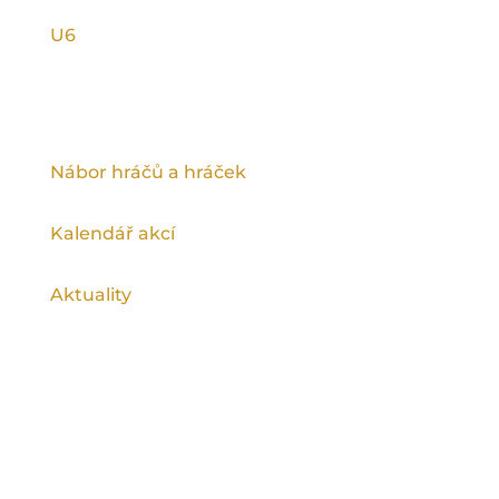
U6
INFORMACE
Nábor hráčů a hráček
Kalendář akcí
Aktuality
Ragby na spartě podporuje Magistrát
hlavního města Prahy a Městská část Praha
9.