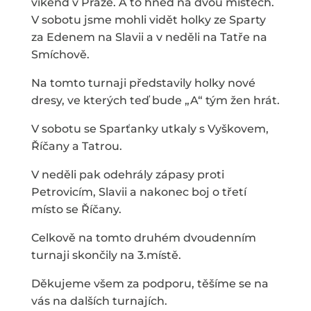
víkend v Praze. A to hned na dvou místech.
V sobotu jsme mohli vidět holky ze Sparty
za Edenem na Slavii a v neděli na Tatře na
Smíchově.
Na tomto turnaji představily holky nové
dresy, ve kterých teď bude „A“ tým žen hrát.
V sobotu se Sparťanky utkaly s Vyškovem,
Říčany a Tatrou.
V neděli pak odehrály zápasy proti
Petrovicím, Slavii a nakonec boj o třetí
místo se Říčany.
Celkově na tomto druhém dvoudenním
turnaji skončily na 3.místě.
Děkujeme všem za podporu, těšíme se na
vás na dalších turnajích.