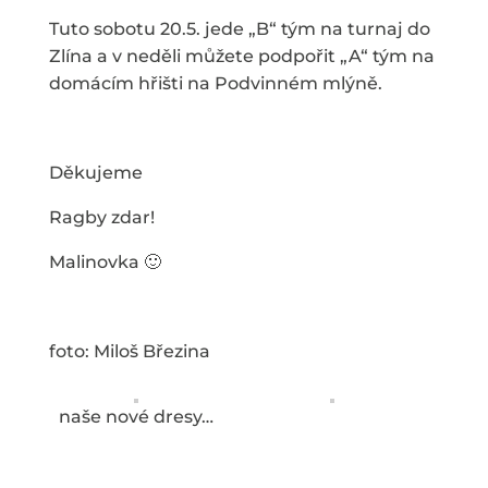
Tuto sobotu 20.5. jede „B“ tým na turnaj do
Zlína a v neděli můžete podpořit „A“ tým na
domácím hřišti na Podvinném mlýně.
Děkujeme
Ragby zdar!
Malinovka 🙂
foto: Miloš Březina
naše nové dresy…