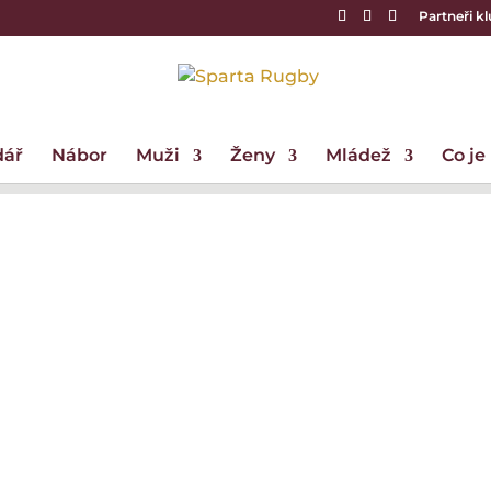
Partneři k
dář
Nábor
Muži
Ženy
Mládež
Co je