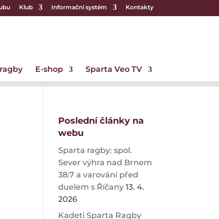
lubu
Klub
Informační systém
Kontakty
 ragby
E-shop
Sparta Veo TV
Poslední články na
webu
Sparta ragby: spol.
Sever výhra nad Brnem
38:7 a varování před
duelem s Říčany
13. 4.
2026
Kadeti Sparta Ragby