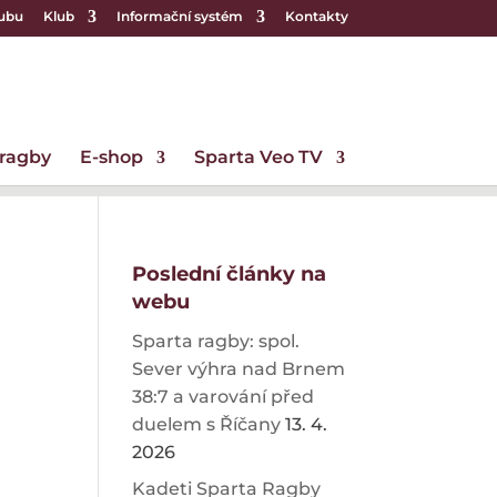
lubu
Klub
Informační systém
Kontakty
 ragby
E-shop
Sparta Veo TV
Poslední články na
webu
Sparta ragby: spol.
Sever výhra nad Brnem
38:7 a varování před
duelem s Říčany
13. 4.
2026
Kadeti Sparta Ragby