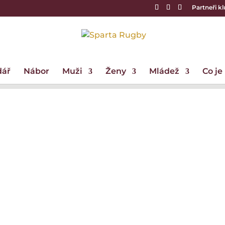
Partneři k
dář
Nábor
Muži
Ženy
Mládež
Co je