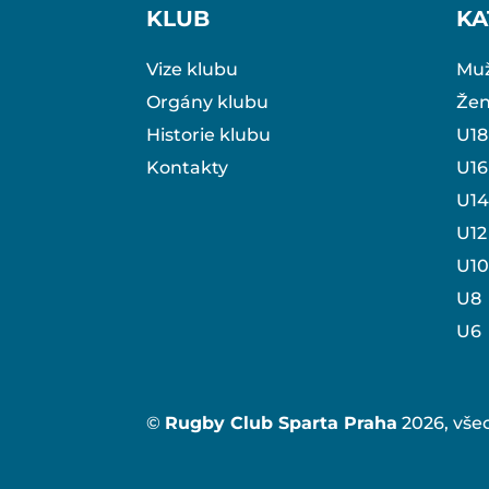
KLUB
KA
Vize klubu
Muž
Orgány klubu
Že
Historie klubu
U18
Kontakty
U16
U14
U12
U10
U8
U6
©
Rugby Club Sparta Praha
2026, vše