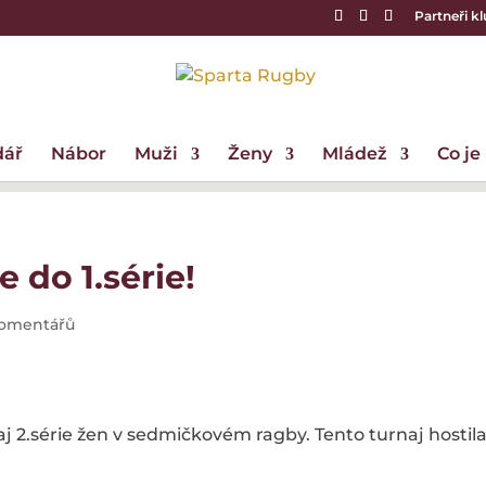
Partneři k
dář
Nábor
Muži
Ženy
Mládež
Co je
 do 1.série!
komentářů
aj 2.série žen v sedmičkovém ragby. Tento turnaj hostil