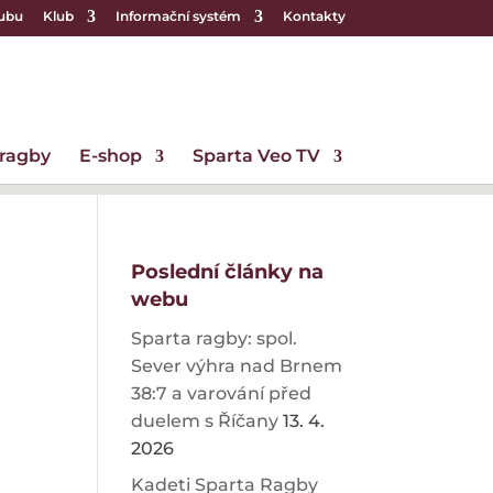
lubu
Klub
Informační systém
Kontakty
 ragby
E-shop
Sparta Veo TV
Poslední články na
webu
Sparta ragby: spol.
Sever výhra nad Brnem
38:7 a varování před
duelem s Říčany
13. 4.
a
2026
Kadeti Sparta Ragby