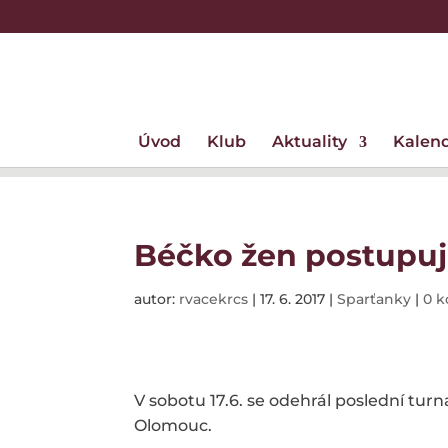
Úvod
Klub
Aktuality
Kalen
Béčko žen postupuje
autor:
rvacekrcs
|
17. 6. 2017
|
Sparťanky
|
0 
V sobotu 17.6. se odehrál poslední turn
Olomouc.