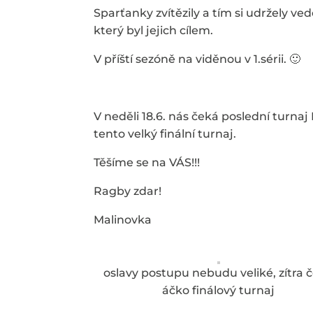
Sparťanky zvítězily a tím si udržely ve
který byl jejich cílem.
V příští sezóně na viděnou v 1.sérii. 🙂
V neděli 18.6. nás čeká poslední turnaj
tento velký finální turnaj.
Těšíme se na VÁS!!!
Ragby zdar!
Malinovka
oslavy postupu nebudu veliké, zítra 
áčko finálový turnaj